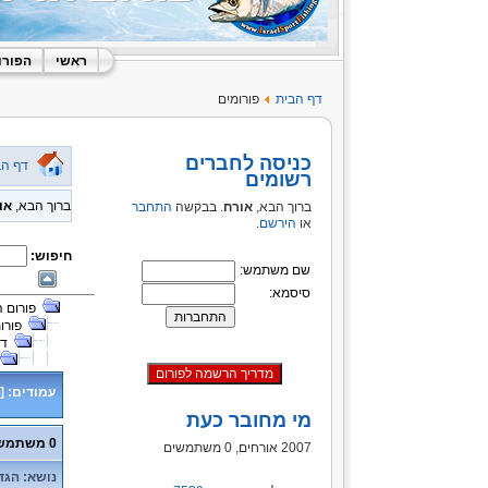
ראשי
הפורו
דף הבית
פורומים
כניסה לחברים
דף הב
רשומים
ברוך הבא,
או
ברוך הבא,
אורח
. בבקשה
התחבר
או
הירשם
.
חיפוש:
שם משתמש:
סיסמא:
פורום 
פורו
דיג מ
עמודים:
[
מי מחובר כעת
0 משתמשים ו- 1 אורח נמצאים בנושא זה.
2007 אורחים, 0 משתמשים
נושא: הגדול