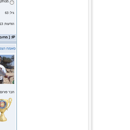
מנותק
גיל: 63
הודעות: 39113
IP: [ מחובר ]
סאמח הצפ
חבר פורום