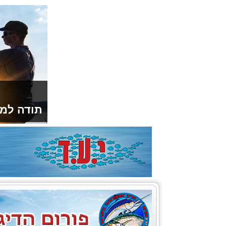
תודה למו