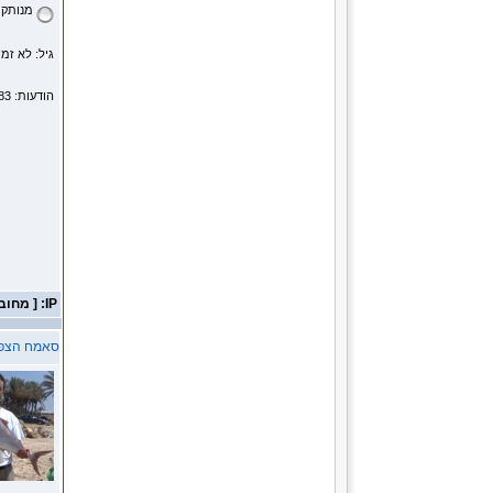
מנותק
גיל: לא זמי
הודעות: 5983
IP: [ מחובר ]
סאמח הצפ