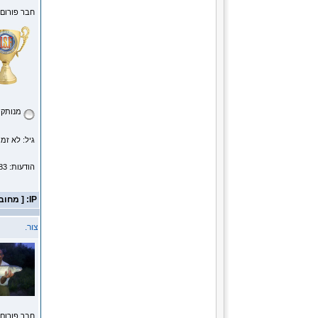
חבר פורום
מנותק
גיל: לא זמי
הודעות: 5983
IP: [ מחובר ]
צור.
חבר פורום