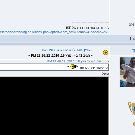
-------------------------------
לפורום סרטוני ההדרכה של ISF -
w.israelsportfishing.co.il/index.php?option=com_smf&Itemid=41&board=25.0
בעניין: הגדול מכולם עושה זאת שוב
ר
«
הגיב #2 ב- :
מרץ 19, 2016, 22:26:22 PM »
ציטוט של: rafi על מרץ 18, 2016, 17:46:52 PM
אין קישור ישיר לסרטון
טופל