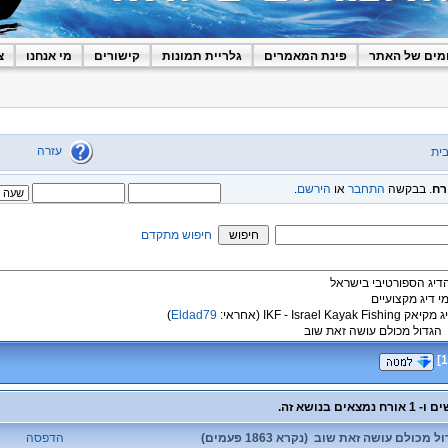
מים של האתר
פינת המאמרים
גלריית תמונות
קישורים
מי אנחנו
צ
עזרה
ית
רח
. בבקשה
התחבר
או
הירשם
.
חיפוש מתקדם
הדיג הספורטיבי בישראל
מי דיג מקצועיים
קיאק IKF - Israel Kayak Fishing
(אחראי:
Eldad79
)
הגדול מכולם עושה זאת שוב
]
1
 מכולם עושה זאת שוב (נקרא 1863 פעמים)
הדפסה