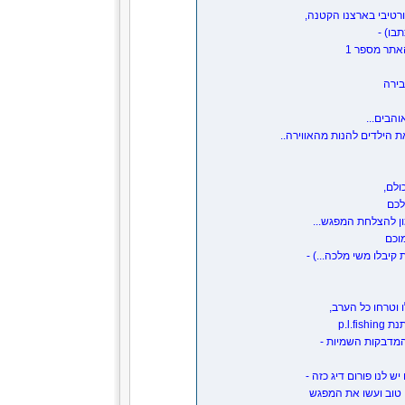
רטיבי בארצנו הקטנה,
הבים...
 הילדים להנות מהאווירה..
ולם,
 לכם
כמוכם
יבלו משי מלכה...) -
 וטרחו כל הערב,
p.l.
המדבקות השמיות -
 לנו פורום דיג כזה -
ח טוב ועשו את המפגש