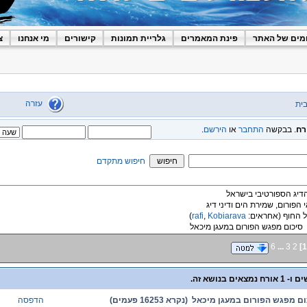
מים של האתר
פינת המאמרים
גלריית תמונות
קישורים
מי אנחנו
צ
עזרה
ית
רח
. בבקשה
התחבר
או
הירשם
.
חיפוש מתקדם
הדיג הספורטיבי בישראל
י הפורום, שמירת הים ודיני דיג
 החוף
(אחראים:
Kobiarava
,
rafi
)
סיכום מפגש הפורום במעגן מיכאל
6
...
3
2
]
1
 מפגש הפורום במעגן מיכאל (נקרא 16253 פעמים)
הדפסה