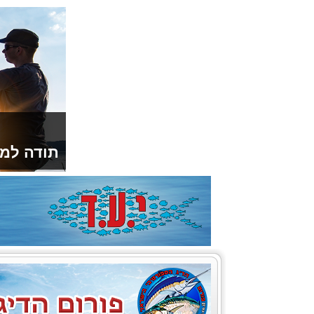
תודה למו