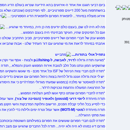
ביום רביעי חגגנו את אחד ה-אירועים בהא הידיעה שנראו בעולם הדיג הספו
בהשתתפות מעל 200 דייגים ספורטיביים.. לפי הפידבקים (שנכתבו ושלא נכתבו) -
אירוע מוצלח במיוחד... לתפארת הפורום ולתפארת הדיג הספורטיבי....
נותק
מה לא היה לנו שם, בעצם כולם יודעים מה כן היה, במיוחד מי שהגיע....
ועם כל הפינוקים שהיו, העיקר מבחינתי היה בעצם המפגש...
מפגש ענק של חברי הפורום ושל דייגים ספורטיביים, סביב התחביב שכולנו או
אהבתי במיוחד לראות את מי שהגיעו עם דור העתיד שלנו - אבות שהביאו את
נתחיל אולי בתודות....
*מגיעה תודה גדולה ל
דויד, לאבשה, ל-p.l.fishing
ולצוות - אסף וגרי וקרן וכ
שהשקיעו המון ונתנו מכל הלב לטובת אירוח המפגש הענק והנפלא.., תודה
*תודה לכם חברי צוות הניהול של ISF וכל אחד מכם - מי שעשו והשקיעו המון להצלחת המפגש...
יש לי זכות גדולה ועונג גדול להיות בצוות ניהול הפורום עם אנשים נדירים 
*תודה למאסטר שי מלכה (במפגש שמעתי מגדולי המז'רז'רים כי את היסודות ק
על ההרצאה המעולה והדגמת טכניקות ז'רז'ור...
*תודה לחברי הפורום שנתנו כתף ועשו למען הצלחת המפגש...
תודה מיוחדת
ליוסי דרעי (yossid) ולאופיר (הנסיכה של צור)
, אשר עמלו
כדי לסייע בכל הליכי קבלת הפנים, הרישום וחלוקת המדבקות והשי הקטן מתנת fishing
תודה מיוחדת ל
מוטי (MOTI-M)
אשר עמל וטרח ימים ולילות כדי להכין את 
ואת פתקי ההגרלה....
*תודה לכם חברי הפורום שעושים את הפורום בפעילותם השוטפת ובזכותכם יש
פורום דיג כמוהו לא היה ולא יהיה... תודה לכל החברים שהגיעו עם מצב רו