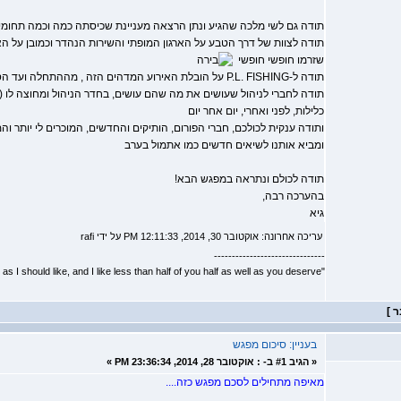
תודה גם לשי מלכה שהגיע ונתן הרצאה מעניינת שכיסתה כמה וכמה תחומים
תודה לצוות של דרך הטבע על הארגון המופתי והשירות הנהדר וכמובן על ה
שזרמו חופשי חופשי
תודה ל-P.L. FISHING על הובלת האירוע המדהים הזה , מההתחלה ועד הסוף, על כול המשתמע, כמו שרק הם יודעים
תודה לחברי לניהול שעושים את מה שהם עושים, בחדר הניהול ומחוצה לו 
כלילות, לפני ואחרי, יום אחר יום
ותודה ענקית לכולכם, חברי הפורום, הותיקים והחדשים, המוכרים לי יותר ו
ומביא אותנו לשיאים חדשים כמו אתמול בערב
תודה לכולם ונתראה במפגש הבא!
בהערכה רבה,
גיא
עריכה אחרונה: אוקטובר 30, 2014, 12:11:33 PM על ידי rafi
-------------------------------
"I don't know half of you half as well as I should like, and I like less than half of you half as well as you deserve."
בעניין: סיכום מפגש
«
הגיב #1 ב- :
אוקטובר 28, 2014, 23:36:34 PM »
מאיפה מתחילים לסכם מפגש כזה....