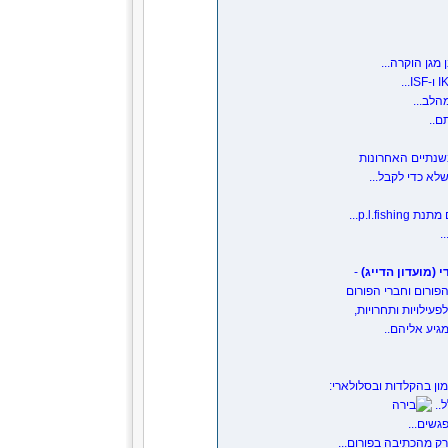
 מגן הוקרה...
תם..
שנתיים האחרונות
שלא כדי לקבל...
.
י (מועדון הדייג)
-
פורום וחברי הפורום
עילויות ותחרויות,
גיע אליהם..
ון בהקלדות ובסלולארי:
..
שים...
ק מהכתיבה בפורום...