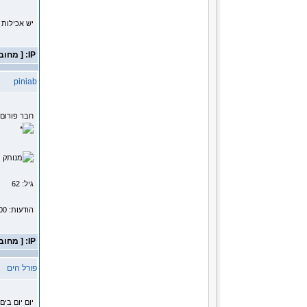
יש אכילות 
IP: [ מחובר ]
piniab
חבר פורום
מ
גיל: 62
הודעות: 1200
IP: [ מחובר ]
פורל הים
יום יום בים