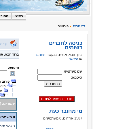
ראשי
הפורו
דף הבית
פורומים
כניסה לחברים
דף הב
רשומים
ברוך הבא,
או
ברוך הבא,
אורח
. בבקשה
התחבר
או
הירשם
.
חיפוש:
שם משתמש:
סיסמא:
פורום 
הווא
על
עמודים:
[
מי מחובר כעת
0 משתמשים ו- 1 אורח נמצאים בנושא זה.
1587 אורחים, 0 משתמשים
נושא: סיכום