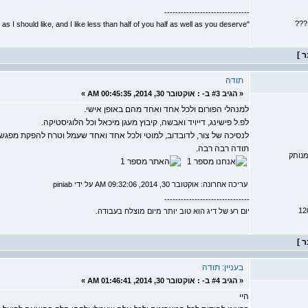
-------------------------------
???
"I don't know half of you half as well as I should like, and I like less than half of you half as well as you deserve."
תודה
«
הגיב #3 ב- :
אוקטובר 30, 2014, 00:45:35 AM »
למנהלי הפורום ולכל אחד ואחד מהם באופן אישי.
לפ.ל פישינג, דייויד ואבשה, קיבוץ מעגן מיכאל וכל הלוגיסטיקה.
לנסיכה של צור, לדובדוב, למוטי ולכל אחד ואחד שעמל וטרח להפקת מפגש מ
תודה רבה רבה.
נותק
עריכה אחרונה: אוקטובר 30, 2014, 09:32:06 AM על ידי piniab
-------------------------------
יום רע של דיג הוא טוב יותר מיום מוצלח בעבודה.
בעניין: תודה
«
הגיב #4 ב- :
אוקטובר 30, 2014, 01:46:41 AM »
היי