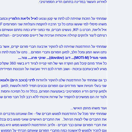
לאירוע העשור במדינה בתחום הדיג הספורטיבי.
שמחתי על הזכות שהיתה לנו לתת שי קטן וצנוע ל
איל וליאת הלפרין
וכמובן
משהו סימלי למי שעשו ונתנו כל כך הרבה להקמת והצלחת שני הפורומים IKF ו-ISF...
איל וליאת, הכרנו ב-IKF, נעשינו חברים, ומי כמוני יודע כמה נתתם ועשיתם מהלב...
רציתם ליצור ולהקים קהילה איכותית וערכית של דייגים ספורטיביים - הצלח
שמחתי על ההזדמנות שהיתה לנו להוקיר ארבעה חברי פורום יקרים, אשר ב
נתנו ועשו המון ומכל הלב, למען הפורום וחברי הפורום... נתנו על מנת לתת ו
מוטי מגדל (MOTI-M)... דוב (dovdov)... שוקי פרג.... צור....
כל אחד מהם קיבל מגן הוקרה ושי של תווי קנייה לציוד דיג בשווי 360 שקלים מתנת p.l.fishing...
מגיע לארבעתכם ובזכות - ושוב תודה לכם דויד ואבשה על הנכונות המיידית..
כך גם שמחתי על ההזדמנות שלנו להוקיר ולהודות
לדני (כוכב הים) ולגנאד
שני בעלי חנויות אשר מזדהים עם הפורום ונכונים תמיד לתת ולעשות ,למען ה
ולמען קידום הדיג הספורטיבי באמצעות הפורום, בכלל זה כל תמיכה וחסות לפ
ולצד זה הם ממשיכים להקפיד על שירות איכותי ללא רבב לכל חבר פורום שמ
ועוד משהו מהפן האישי...
שמחתי יותר מכל על ההזדמנות לפגוש חברים שלי - אלו שאנחנו מדברים המ
את החברים שלי לצוות הניהול..
את החברים האישיים שאני פוגש בים ובכלל
את חברי הפורום שהם כבר חברים - ולרוב ההזדמנות להפגש ממש היא במפג
וגם להכיר ולפגוש לראשונה כמה מחברי הפורום שאותם הכרתי על המפגש ר