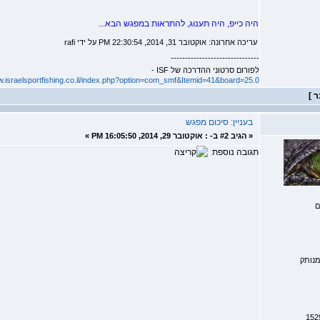
היה כייפ, היה תענוג, להתראות במפגש הבא...
עריכה אחרונה: אוקטובר 31, 2014, 22:30:54 PM על ידי rafi
-------------------------------
לפורום סרטוני ההדרכה של ISF -
w.israelsportfishing.co.il/index.php?option=com_smf&Itemid=41&board=25.0
בעניין: סיכום מפגש
«
הגיב #2 ב- :
אוקטובר 29, 2014, 16:05:50 PM »
תגובה נוספת
ם
נותק