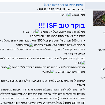
סיכום מפגש הפורום במעגן מיכאל
«
ב- :
אוקטובר 27, 2014, 22:16:57 PM »
אני ראשון...
בוקר טוב ISF !!!
אני לא יודע מה איתכם אבל אני נהניתי
ם
אתמול זה לא היה סתם מפגש אלא הפגנת כוח !
יותר מ-200 חברים (להערכתי קרוב ל-250) הגיעו מכול הארץ (חוץ מאילת, שלא תחשוב שלא חשבנו עליך שלום
פימפום לאווירה מיוחדת שלא תשכח במהרה
כשהגעתי לקראת 6 בערב, ניסיתי לדמיין איך זה יראה כשכול החברים
נותק
שהיה שם בהמשך...
צ'יק צ'ק הבופה מקבל צורה ונערך בפריסה עשירה וטעימה שהיה קשה לעמוד
חברים מתחילים להגיע והסימולטורים נפתחים ומתחיל להתחמם
את ההמשך כבר ראיתם ...
???
שמחתי לראות את כולכם , לסגור את החוב עם ההלפרינים שקיבלו מאיתנו ש
ובעתיד
לראות את הלארג'יות המוכרת והבלתי מתפשרת של דוד ואבשה ממשפחת שי
הקודם שחשבתי שיהיה בלתי אפשרי, את הפרסים המגוונים והאפשרות לבחור 
את הזוכים המאושרים (מגיע לכם והלוואי ותסריחו את הציוד מדגים בקרוב
IKF עם ISF מתחיל לקבל משמעות קיומית אמיתית שאני מקווה שתימשך עוד הרבה זמן