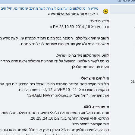
מידע חיוני: טלפונים וערוצים ליצירת קשר מהים: שיטור ימי, חיל הים וכו
«
ב- :
יוני 28, 2014, 16:51:56 PM »
מידע מודיעני
« ב- : אפריל 18, 2014, 23:19:50 PM »
חשוב שיהיה אצל כולם הסכנה בכל מקום ותמיד ,למקרה ש... קצת מידע מודיע
מהשיטור הימי ולא יזיק עוד מקומות שאפשר לקבל סיוע מהם.
לחוטי וקשר טלפון נייד בחופי ישראל.
שעות עם התחנות שלהלן:
חיל הים הישראלי
התקשורת מועברת ל- VHF 10 - 11 או 12 לפי דרישת חיל הים.
אות הקריאה : "חיל הים" או באנגלית: "ISRAELI NAVY"
חיפה רדיו- 4XO
התג"מ- VHF פועלת התחנה בערוצים 16, 24, 25, 26.
אות הקריאה: "חיפה רדיו".
ניתן לקבל שיחת טלפון מהים לכל טלפון בארץ או בחו"ל. השיחה מיאכטות מת