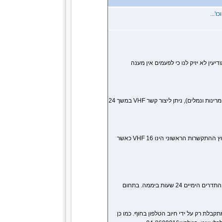
'...
ין לא יזיק לנו כי לפעמים אין מענה
בנוסף לקשר האלחוטי המופעל על ידי המרינות והנמלים (ראה פרוט במדור מרינות ונמלים), ניתן ליצור קשר VHF במשך 24
חיל הים מקיים קשר והאזנה מתמדת בחופי ישראל בים התיכון ובים סוף. ערוץ ההתקשרות הראשוני הינו VHF 16 כאשר
זוהי תחנת האלחוט המשרתת את כל כלי השיט. התחנה פועלת הכל תחומי התדרים הימיים 24 שעות ביממה. בתחום
קבלת רק על ידי חיוב הטלפון בחוף. כמו כן