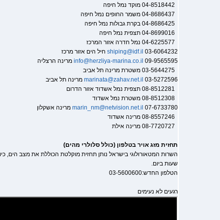
04-8518442 מוקד נמל חיפה
04-8686437 משמר החופים נמל חיפה
04-8686425 בקרת גבולות נמל חיפה
04-8699016 תצפית נמל חיפה
04-6225577 נמל חדרה אזור המרכז
03-6064232 חיל הים אזור מרכז
shiping@idf.il
09-9565595 מרינה הרצליה
info@herzliya-marina.co.il
03-5644275 משטרת מרינה תל אביב
03-5272596 מרינה תל אביב
marinata@zahav.net.il
08-8512281 תצפית נמל אשדוד אזור הדרום
08-8512308 משטרת נמל אשדוד
07-6733780 מרינה אשקלון
marin_nm@netvision.net.il
08-8557246 מרינה אשדוד
08-7720727 מרינה אילת
תחזית מזג אויר בטלפון (כולל סלולרי מהים)
שעות ביום.
הטלפון החדש:03-5600600
רגעים לא נעימים