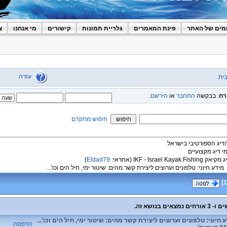
מים של האתר
פינת המאמרים
גלריית תמונות
קישורים
מי אנחנו
צ
עזרה
ית
רח
. בבקשה
התחבר
או
הירשם
.
חיפוש מתקדם
הדיג הספורטיבי בישראל
מי דיג מקצועיים
קיאק IKF - Israel Kayak Fishing
(אחראי:
Eldad79
)
מידע חיוני: טלפונים וערוצים ליצירת קשר מהים: שיטור ימי, חיל הים וכו'...
]
1
 חיוני: טלפונים וערוצים ליצירת קשר מהים: שיטור ימי, חיל הים וכו'...
הדפסה