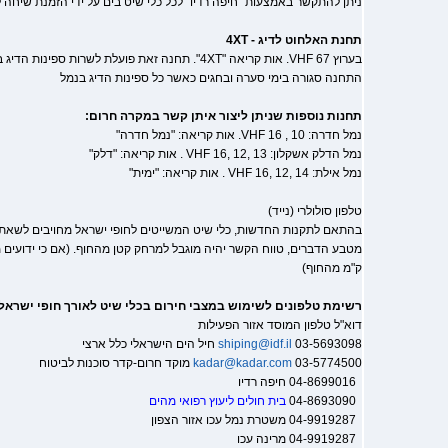
ניתן להתקשר באמצעות "חיפה רדיו" לכל כלי שיט בים על ידי הזמנת שיחה לכלי שיט, ב
תחנת האלחוט לדיג - 4XT
בערוץ VHF 67. אות קריאה "4XT". תחנה זאת פועלת לשרו
התחנה סגורה בימי סערה ובחגים כאשר כל ספינות הדיג בנמל
תחנות נוספות שניתן ליצור איתן קשר במקרה חרום:
נמל חדרה: VHF 16 , 10. אות קריאה: "נמל חדרה"
נמל הדלק אשקלון: VHF 16, 12, 13 . אות קריאה: "דלק"
נמל אילת: VHF 16, 12, 14 . אות קריאה: "ימית"
טלפון סולולרי (נייד)
בהתאם לתקנות החדשות, כלי שיט המשייטים לחופי ישראל מחויבים לשאת טל
מטבע הדברים, טווח הקשר יהיה מוגבל למרחק קטן מהחוף. (אם כי ידועי
ק"מ מהחוף)
רשימת טלפונים לשימוש במצבי חירום בכלי שיט לאורך חופי ישראל 
דוא"ל טלפון המוסד אזור הפעילות
03-5693098 חיל הים הישראלי כלל ארצי
shiping@idf.il
03-5774500 מוקד חרום-קדר סוכנות לביטוח
kadar@kadar.com
04-8699016 חיפה רדיו
04-8693090
בית חולים ליעוץ רפואי מהים
04-9919287 משטרת נמל עכו אזור הצפון
04-9919287 מרינה עכו