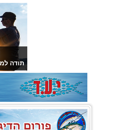
תודה למו