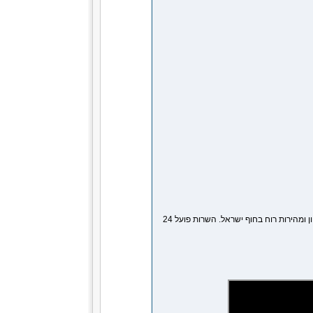
השרות המטאורולוגי בישראל נותן תחזית מוקלטת הכוללת את מצב הים, כיוון ומהירות רוח בחוף ישראל. השרות פועל 24