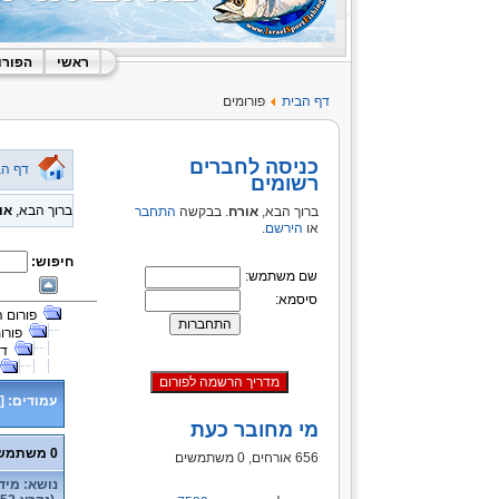
ראשי
הפורו
דף הבית
פורומים
כניסה לחברים
דף הב
רשומים
ברוך הבא,
או
ברוך הבא,
אורח
. בבקשה
התחבר
או
הירשם
.
חיפוש:
שם משתמש:
סיסמא:
פורום 
פורו
דיג מ
עמודים:
[
מי מחובר כעת
0 משתמשים ו- 3 אורחים נמצאים בנושא זה.
656 אורחים, 0 משתמשים
נושא: מידע