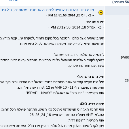
הדפסה
מידע חיוני: טלפונים וערוצים ליצירת קשר מהים: שיטור ימי, חיל הים וכו
«
ב- :
יוני 28, 2014, 16:51:56 PM »
מידע מודיעני
« ב- : אפריל 18, 2014, 23:19:50 PM »
חשוב שיהיה אצל כולם הסכנה בכל מקום ותמיד ,למקרה ש... קצת מידע מודיע
מהשיטור הימי ולא יזיק עוד מקומות שאפשר לקבל סיוע מהם.
לחוטי וקשר טלפון נייד בחופי ישראל.
נותק
שעות עם התחנות שלהלן:
חיל הים הישראלי
התקשורת מועברת ל- VHF 10 - 11 או 12 לפי דרישת חיל הים.
אות הקריאה : "חיל הים" או באנגלית: "ISRAELI NAVY"
חיפה רדיו- 4XO
התג"מ- VHF פועלת התחנה בערוצים 16, 24, 25, 26.
אות הקריאה: "חיפה רדיו".
ניתן לקבל שיחת טלפון מהים לכל טלפון בארץ או בחו"ל. השיחה מיאכטות מת