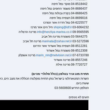
04-8518442 מוקד נמל חיפה
04-8686437 משמר החופים נמל חיפה
04-8686425 בקרת גבולות נמל חיפה
04-8699016 תצפית נמל חיפה
04-6225577 נמל חדרה אזור המרכז
03-6064232 חיל הים אזור מרכז
shiping@idf.il
09-9565595 מרינה הרצליה
info@herzliya-marina.co.il
03-5644275 משטרת מרינה תל אביב
03-5272596 מרינה תל אביב
marinata@zahav.net.il
08-8512281 תצפית נמל אשדוד אזור הדרום
08-8512308 משטרת נמל אשדוד
07-6733780 מרינה אשקלון
marin_nm@netvision.net.il
08-8557246 מרינה אשדוד
08-7720727 מרינה אילת
תחזית מזג אויר בטלפון (כולל סלולרי מהים)
שעות ביום.
הטלפון החדש:03-5600600
רגעים לא נעימים