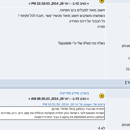
«
הגיב #2 ב- :
יוני 28, 2014, 22:18:53 PM »
חשוב מאוד למבלים בים הפתוח.
כשמשהו משתבש חשוב מאוד מכשיר קשר ,חובה לכל סקיפר !
כל הכבוד על ריכוז המידע
תודה
נשלח מה iPad שלי ע"י Tapatalk
נותק
ן
בעניין: מידע מודיעיני
«
הגיב #3 ב- :
יוני 29, 2014, 08:30:23 AM »
ציטוט של: zinger על יוני 28, 2014, 16:51:56 PM
תחזית מזג אויר בטלפון (כולל סלולרי מהים)
השרות המטאורולוגי בישראל נותן תחזית מוקלטת הכוללת את מצב הים, כיוון ומהירות רוח בחוף י
הטלפון החדש:03-5600600 (הקש 4 עבור תחזית לימאות
נותק
לא 4