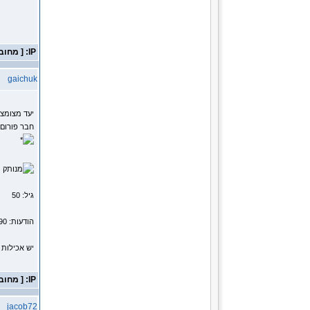
IP: [ מחובר ]
gaichuk
יעד מצומצ
חבר פורום
מ
גיל: 50
הודעות: 15290
יש אכילות 
IP: [ מחובר ]
jacob72