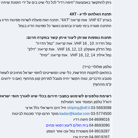
ניתן להתקשר באמצעות "חיפה רדיו" לכל כלי שיט בים על ידי הזמנת שיחה לכלי שיט, ב
תחנת האלחוט לדיג - 4XT
בערוץ VHF 67. אות קריאה "4XT". תחנה זאת פועלת לשרו
התחנה סגורה בימי סערה ובחגים כאשר כל ספינות הדיג בנמל
תחנות נוספות שניתן ליצור איתן קשר במקרה חרום:
נמל חדרה: VHF 16 , 10. אות קריאה: "נמל חדרה"
נמל הדלק אשקלון: VHF 16, 12, 13 . אות קריאה: "דלק"
נמל אילת: VHF 16, 12, 14 . אות קריאה: "ימית"
טלפון סולולרי (נייד)
בהתאם לתקנות החדשות, כלי שיט המשייטים לחופי ישראל מחויבים לשאת טל
מטבע הדברים, טווח הקשר יהיה מוגבל למרחק קטן מהחוף. (אם כי ידועי
ק"מ מהחוף)
רשימת טלפונים לשימוש במצבי חירום בכלי שיט לאורך חופי ישראל 
דוא"ל טלפון המוסד אזור הפעילות
03-5693098 חיל הים הישראלי כלל ארצי
shiping@idf.il
03-5774500 מוקד חרום-קדר סוכנות לביטוח
kadar@kadar.com
04-8699016 חיפה רדיו
04-8693090
בית חולים ליעוץ רפואי מהים
04-9919287 משטרת נמל עכו אזור הצפון
04-9919287 מרינה עכו