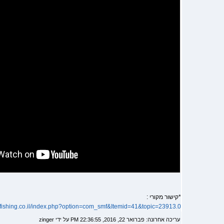
*קישור מקורי :
kfishing.co.il/index.php?option=com_smf&Itemid=41&topic=23913.0
עריכה אחרונה: פברואר 22, 2016, 22:36:55 PM על ידי zinger