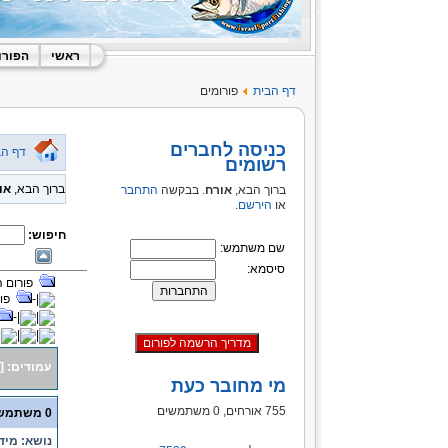
ראשי
הפורו
דף הבית
פורומים
כניסה לחברים
דף הב
רשומים
ברוך הבא,
או
ברוך הבא,
אורח
. בבקשה
התחבר
או
הירשם
.
חיפוש:
שם משתמש:
סיסמא:
פורום 
פו
עמודים:
[
מי מחובר כעת
755 אורחים, 0 משתמשים
0 משתמשים ו- 1 אורח נמצאים בנושא זה.
נושא: מידע