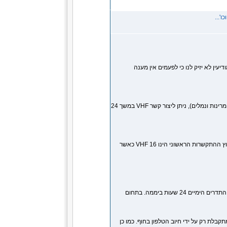
'...
ין לא יזיק לנו כי לפעמים אין מענה
בנוסף לקשר האלחוטי המופעל על ידי המרינות והנמלים (ראה פרוט במדור מרינות ונמלים), ניתן ליצור קשר VHF במשך 24
חיל הים מקיים קשר והאזנה מתמדת בחופי ישראל בים התיכון ובים סוף. ערוץ ההתקשרות הראשוני הינו VHF 16 כאשר
זוהי תחנת האלחוט המשרתת את כל כלי השיט. התחנה פועלת הכל תחומי התדרים הימיים 24 שעות ביממה. בתחום
קבלת רק על ידי חיוב הטלפון בחוף. כמו כן