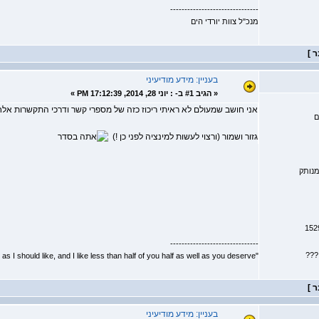
-------------------------------
מנכ"ל צוות יורדי הים
בעניין: מידע מודיעיני
«
הגיב #1 ב- :
יוני 28, 2014, 17:12:39 PM »
אני חושב שמעולם לא ראיתי ריכוז כזה של מספרי קשר ודרכי התקשרות אל
ם
גזור ושמור (ורצוי לעשות למינציה לפני כן !)
נותק
-------------------------------
???
"I don't know half of you half as well as I should like, and I like less than half of you half as well as you deserve."
בעניין: מידע מודיעיני