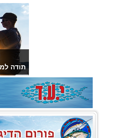
תודה למו