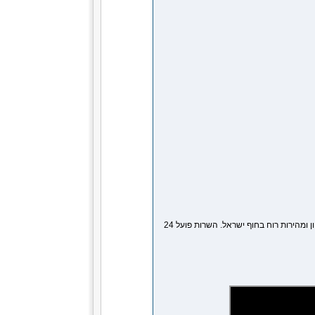
השרות המטאורולוגי בישראל נותן תחזית מוקלטת הכוללת את מצב הים, כיוון ומהירות רוח בחוף ישראל. השרות פועל 24