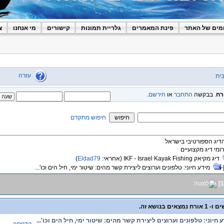
מים של האתר
פינת המאמרים
גלריית תמונות
קישורים
מי אנחנו
צ
עזרה
ית
רח
. בבקשה
התחבר
או
הירשם
.
חיפוש מתקדם
הדיג הספורטיבי בישראל
רומי דיג מקצועיים
דיג מקיאק IKF - Israel Kayak Fishing
(אחראי:
Eldad79
)
מידע חיוני: טלפונים וערוצים ליצירת קשר מהים: שיטור ימי, חיל הים וכו'...
]
1
 חיוני: טלפונים וערוצים ליצירת קשר מהים: שיטור ימי, חיל הים וכו'...