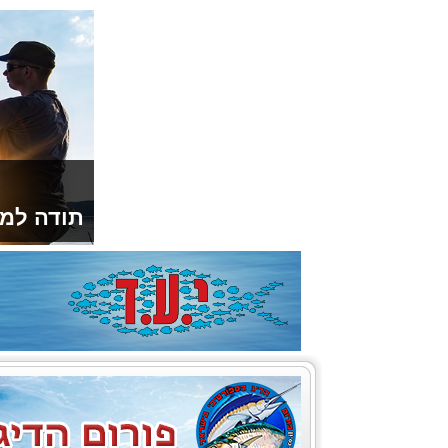
תודה למו