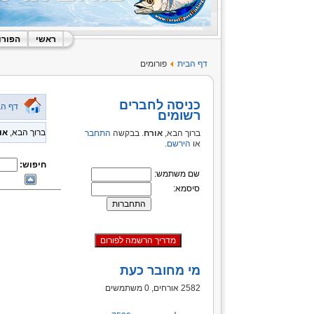
ראשי
הפורו
דף הבית
פורומים
כניסה לחברים
דף הב
רשומים
ברוך הבא,
או
ברוך הבא,
אורח
. בבקשה
התחבר
או
הירשם
.
חיפוש:
שם משתמש:
סיסמא:
מי מחובר כעת
2582 אורחים, 0 משתמשים