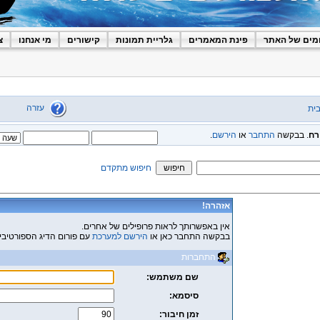
מים של האתר
פינת המאמרים
גלריית תמונות
קישורים
מי אנחנו
צ
עזרה
ית
רח
. בבקשה
התחבר
או
הירשם
.
חיפוש מתקדם
אזהרה!
אין באפשרותך לראות פרופילים של אחרים.
בבקשה התחבר כאן או
הירשם למערכת
עם פורום הדיג הספורטיבי
התחברות
שם משתמש:
סיסמא:
זמן חיבור: