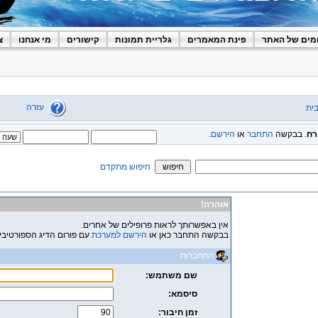
מים של האתר
פינת המאמרים
גלריית תמונות
קישורים
מי אנחנו
צ
עזרה
ית
רח
. בבקשה
התחבר
או
הירשם
.
חיפוש מתקדם
אזהרה!
אין באפשרותך לראות פרופילים של אחרים.
בבקשה התחבר כאן או
הירשם למערכת
עם פורום הדיג הספורטיבי
התחברות
שם משתמש:
סיסמא:
זמן חיבור: