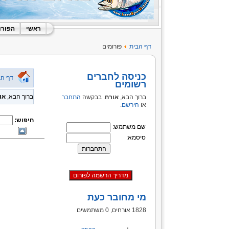
ראשי
הפורו
דף הבית
פורומים
כניסה לחברים
דף הב
רשומים
ברוך הבא,
או
ברוך הבא,
אורח
. בבקשה
התחבר
או
הירשם
.
חיפוש:
שם משתמש:
סיסמא:
מי מחובר כעת
1828 אורחים, 0 משתמשים