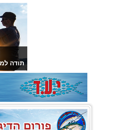
תודה למו