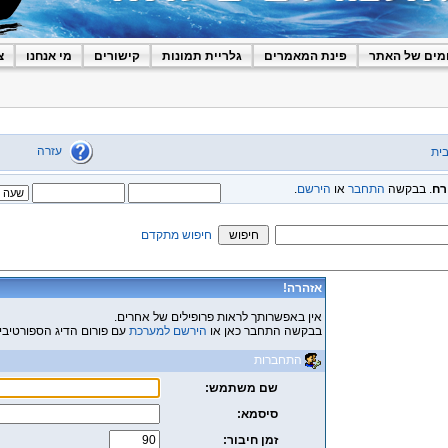
מים של האתר
פינת המאמרים
גלריית תמונות
קישורים
מי אנחנו
צ
עזרה
ית
רח
. בבקשה
התחבר
או
הירשם
.
חיפוש מתקדם
אזהרה!
אין באפשרותך לראות פרופילים של אחרים.
בבקשה התחבר כאן או
הירשם למערכת
עם פורום הדיג הספורטיבי
התחברות
שם משתמש:
סיסמא:
זמן חיבור: