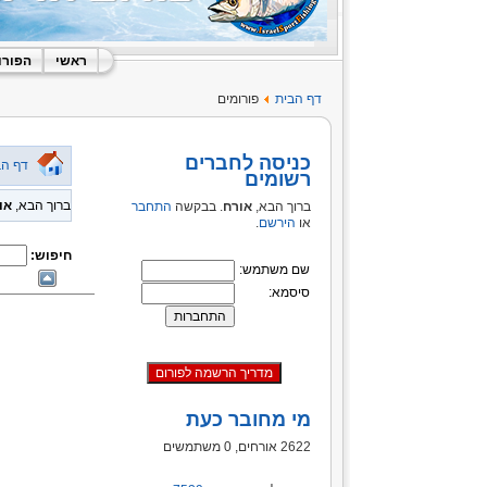
ראשי
הפורו
דף הבית
פורומים
כניסה לחברים
דף הב
רשומים
ברוך הבא,
או
ברוך הבא,
אורח
. בבקשה
התחבר
או
הירשם
.
חיפוש:
שם משתמש:
סיסמא:
מי מחובר כעת
2622 אורחים, 0 משתמשים