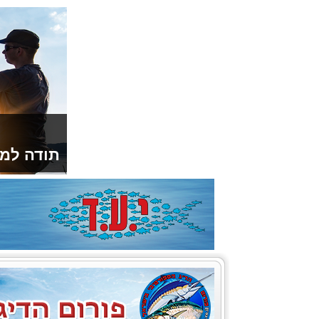
תודה למו