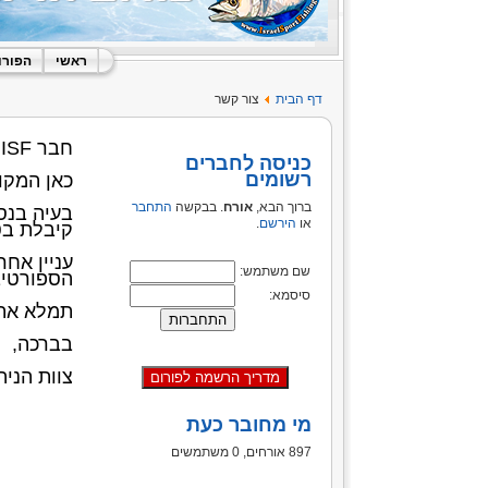
ראשי
הפורו
דף הבית
צור קשר
חבר ISF יקר, אורח (וחבר ISF שבדרך),
כניסה לחברים
רשומים
כאן המקו
ברוך הבא,
אורח
. בבקשה
התחבר
בעיה בנס
או
הירשם
.
קיבלת בט
עניין אחר
שם משתמש:
הספורטיב
סיסמא:
תמלא את 
בברכה,
צוות הניהול
מי מחובר כעת
897 אורחים, 0 משתמשים