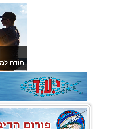
תודה למו